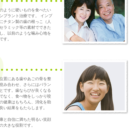
のように硬いものを食べたい
ンプラント治療です。 インプ
にチタン製の歯の根っこ（人
セラミック等の素材でできた
し、以前のような噛み心地を
です。
位置にある歯やあごの骨を整
咬み合わせ、さらにはバラン
とです。歯ならびが良くなる
でなく、食べ物をしっかり咬
の健康はもちろん、消化を助
良い結果をもたらします。
康と自信に満ちた明るい笑顔
の大きな役割です。